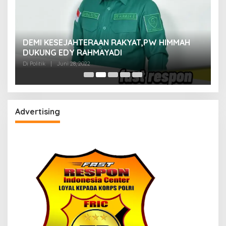
M
DEMI KESEJAHTERAAN RAKYAT,PW HIMMAH
M
DUKUNG EDY RAHMAYADI
Di 
Di Politik
|
Juni 28, 2022
Advertising