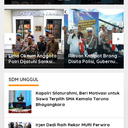
«
»
Lima Oknum Anggota
Ribuan Knalpot Brong
Polri Dijatuhi Sanksi
Disita Polisi, Gubernur
PTDH, Polda Jambi
Jabar Kang Dedi Bakal
Tegaskan Komitmen
Berikan Kompensasi
Penegakan Kode Etik
Knalpot Standar
SDM UNGGUL
Secara Tegas dan
Transparan
Kapolri Silaturahmi, Beri Motivasi untuk
Siswa Terpilih SMA Kemala Taruna
Bhayangkara
Irjen Dedi Raih Rekor MURI Perwira