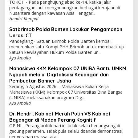
TOKOH - Pada penghujung abad ke-14, ketika jalur
perdagangan laut menghubungkan berbagai kerajaan di
Nusantara dengan kawasan Asia Tenggar...
Hendri Kampai.
Satbrimob Polda Banten Lakukan Pengamanan
Unras ICT
Pandeglang - Satuan Brimob Polda Banten kembali
menurunkan satu Kompi PHH Brimob untuk memback up
Satuan kewilayahan Hukum Polda Banten un...
Ayu Amalia
Mahasiswa KKM Kelompok 07 UNIBA Bantu UMKM
Nyapah melalui Digitalisasi Keuangan dan
Pembuatan Banner Usaha
Serang, 5 Agustus 2026 – Mahasiswa Kuliah Kerja
Mahasiswa (KKM) Kelompok 07 Universitas Bina Bangsa
(UNIBA) melaksanakan program Dig...
Ayu Amalia
Dr. Hendri: Kabinet Merah Putih VS Kabinet
Bayangan di Medan Perang Kognitif
OPINI - Perang politik hari ini tidak selalu berlangsung di
gedung parlemen. Tidak pula selalu ditandai demonstrasi,
pengerahan massa, ata...