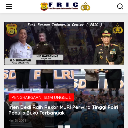
Lewati
ke
konten
PENGHARGAAN
,
SDM UNGGUL
Irjen Dedi Raih Rekor MURI Perwira Tinggi Polri
Penulis Buku Terbanyak
Mei 28, 2024