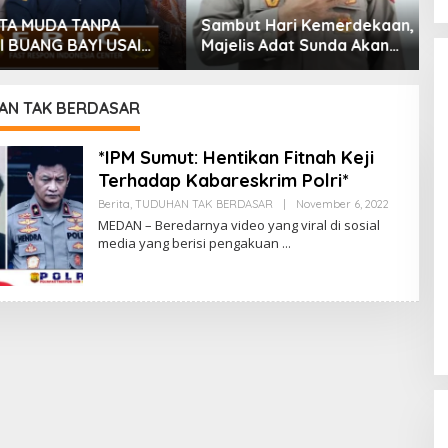
A MUDA TANPA
Sambut Hari Kemerdekaan,
S
BUANG BAYI USAI
Majelis Adat Sunda Akan
D
IRKAN
Berikan Anugerah Award
P
Kebudayaan Kepada Kabid
B
Humas Polda Jabar
S
AN TAK BERDASAR
B
*IPM Sumut: Hentikan Fitnah Keji
Terhadap Kabareskrim Polri*
Oleh
Berita
,
TUDUHAN TAK BERDASAR
|
November 6, 2022
Adminfastr
MEDAN – Beredarnya video yang viral di sosial
Admin
media yang berisi pengakuan