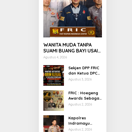
WANITA MUDA TANPA
SUAMI BUANG BAYI USAI
MELAHIRKAN
Agustus 4, 2026
Sekjen DPP FRIC
dan Ketua DPC
FRIC Sumedang
Agustus 3, 2026
Pantau Dugaan
Aktivitas BBM
FRIC : Hoegeng
Ilegal di Wilayah
Awards Sebagai
Sumedang,
Motivasi Polisi
Agustus 2, 2026
Minta APH
Lebih
Bertindak Tegas
Berintegritas ,
Kapolres
Profesional dan
Indramayu
Presisi
Gelar Coffee
Agustus 2, 2026