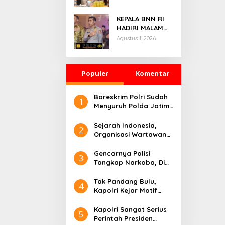
Gathering
Bersama
KEPALA BNN RI
Puluhan Insan
HADIRI MALAM
Media
PENGANUGERAHAN
Agustus 1, 2026
HOEGENG
AWARDS 2026
Populer
Komentar
Bareskrim Polri Sudah
1
Menyuruh Polda Jatim,
Di Gelarkan 7
Tersangka Ekstasi Di
Sejarah Indonesia,
2
Bebaskan
Organisasi Wartawan
Pendukung Polri Adalah
PW FRN
Gencarnya Polisi
3
Tangkap Narkoba, Di
Morowali Sulteng
Beda?
Tak Pandang Bulu,
4
Kapolri Kejar Motif
Penembakan Kasat
Reskrim, Apa Kata
Kapolri Sangat Serius
5
Kapolda Sumbar
Perintah Presiden