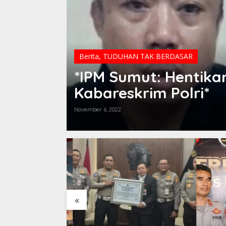
Berita
,
TUDUHAN TAK BERDASAR
*IPM Sumut: Hentikan
Kabareskrim Polri*
November 6, 2022
«