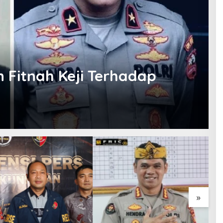
 Fitnah Keji Terhadap
»