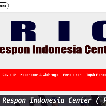
erita
Covid 19
Kesehatan & Olahraga
Pendidikan
Tajuk Renc