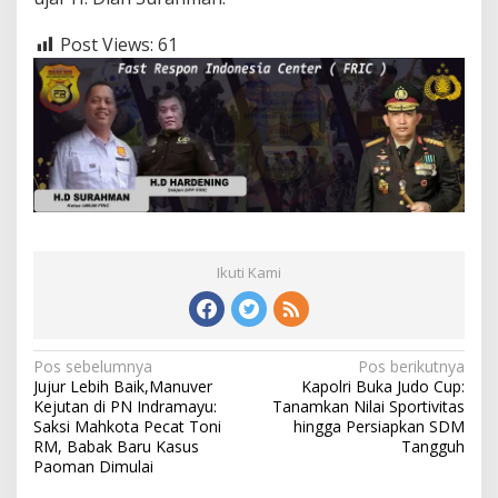
Post Views:
61
Ikuti Kami
Navigasi
Pos sebelumnya
Pos berikutnya
Jujur Lebih Baik,Manuver
Kapolri Buka Judo Cup:
pos
Kejutan di PN Indramayu:
Tanamkan Nilai Sportivitas
Saksi Mahkota Pecat Toni
hingga Persiapkan SDM
RM, Babak Baru Kasus
Tangguh
Paoman Dimulai