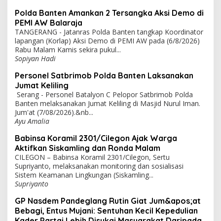
Polda Banten Amankan 2 Tersangka Aksi Demo di
PEMI AW Balaraja
TANGERANG - Jatanras Polda Banten tangkap Koordinator
lapangan (Korlap) Aksi Demo di PEMI AW pada (6/8/2026)
Rabu Malam Kamis sekira pukul...
Sopiyan Hadi
Personel Satbrimob Polda Banten Laksanakan
Jumat Keliling
Serang - Personel Batalyon C Pelopor Satbrimob Polda
Banten melaksanakan Jumat Keliling di Masjid Nurul Iman.
Jum'at (7/08/2026).&nb...
Ayu Amalia
Babinsa Koramil 2301/Cilegon Ajak Warga
Aktifkan Siskamling dan Ronda Malam
CILEGON – Babinsa Koramil 2301/Cilegon, Sertu
Supriyanto, melaksanakan monitoring dan sosialisasi
Sistem Keamanan Lingkungan (Siskamling...
Supriyanto
GP Nasdem Pandeglang Rutin Giat Jum&apos;at
Bebagi, Entus Mujani: Sentuhan Kecil Kepedulian
Kader Partai Lebih Disukai Masyarakat Daripada