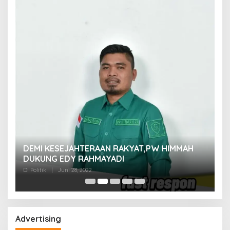
M
DEMI KESEJAHTERAAN RAKYAT,PW HIMMAH
M
DUKUNG EDY RAHMAYADI
Di 
Di Politik
|
Juni 28, 2022
Advertising