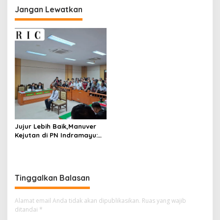
Jangan Lewatkan
Jujur Lebih Baik,Manuver
Kejutan di PN Indramayu:
Saksi Mahkota Pecat Toni
RM, Babak Baru Kasus
Paoman Dimulai
Tinggalkan Balasan
Alamat email Anda tidak akan dipublikasikan.
Ruas yang wajib
ditandai
*