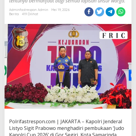
tentunya bermanfaat bagi semua lapisan unsur warga.
Adminfastrespon Admin
Mei 19, 2026
Berita
419 Dilihat
Polrifastrespon.com | JAKARTA – Kapolri Jenderal
Listyo Sigit Prabowo menghadiri pembukaan ‘Judo
Kapolri Cup 2026’ di Gor Segiri, Kota Samarinda,