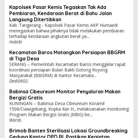
Kapolsek Pasar Kemis Tegaskan Tak Ada
Pembiaran, Kendaraan Berat di Bahu Jalan
Langsung Ditertibkan
Kab. Tangerang - Kapolsek Pasar Kemis AKP Humaedi
menegaskan bahwa pihaknya tidak melakukan pembiaran
terhadap kendaraan angkutan berat ya...
Habibi
Kecamatan Baros Matangkan Persiapan BBGRM
di Tiga Desa
SERANG – Pemerintah Kecamatan Baros menggelar rapat
koordinasi persiapan Bulan Bakti Gotong Royong
Masyarakat (BBGRM) di Kantor Kecamata...
Dedi0602.
Babinsa Cibeureum Monitor Penyaluran Makan
Bergizi Gratis
KUNINGAN – Babinsa Desa Cibeureum Koramil
1506/Ciawigebang, Kopka Ilan H., melaksanakan monitoring
Program Makan Bergizi Gratis (MBG) be...
Wardi.
Brimob Banten Sterilisasi Lokasi Groundbreaking
Gedung Kantor DPD RI, Pastikan Kegiatan