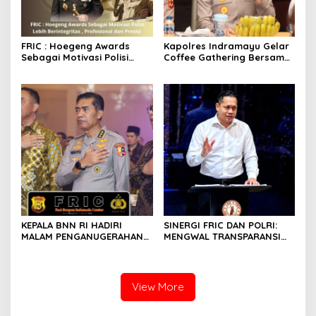
FRIC : Hoegeng Awards
Kapolres Indramayu Gelar
Sebagai Motivasi Polisi
Coffee Gathering Bersama
Lebih Berintegritas ,
Puluhan Insan Media
Profesional dan Presisi
KEPALA BNN RI HADIRI
SINERGI FRIC DAN POLRI:
MALAM PENGANUGERAHAN
MENGWAL TRANSPARANSI
HOEGENG AWARDS 2026
DAN PELAYANAN TERBAIK
UNTUK MASYARAKAT
View More