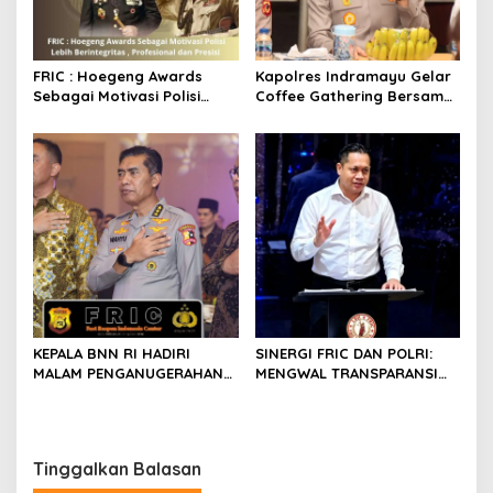
FRIC : Hoegeng Awards
Kapolres Indramayu Gelar
Sebagai Motivasi Polisi
Coffee Gathering Bersama
Lebih Berintegritas ,
Puluhan Insan Media
Profesional dan Presisi
KEPALA BNN RI HADIRI
SINERGI FRIC DAN POLRI:
MALAM PENGANUGERAHAN
MENGWAL TRANSPARANSI
HOEGENG AWARDS 2026
DAN PELAYANAN TERBAIK
UNTUK MASYARAKAT
Tinggalkan Balasan