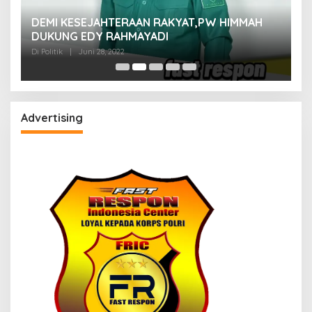
M
DEMI KESEJAHTERAAN RAKYAT,PW HIMMAH
M
DUKUNG EDY RAHMAYADI
Di 
Di Politik
|
Juni 28, 2022
Advertising