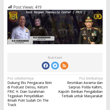
Post Views:
419
Ikuti Kami
Navigasi
Pos sebelumnya
Pos berikutnya
Dukung Eks Pengacara Ririn
Resmikan Asrama dan
pos
di Podcast Densu, Ketum
Sarpras Polda Kaltim,
FRIC H. Dian Surahman
Kapolri: Berikan Pengabdian
Tegaskan Penyelidikan
Terbaik untuk Masyarakat
Ilmiah Polri Sudah On The
Track