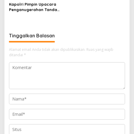
Kapolri Pimpin Upacara
Penganugerahan Tanda
Kehormatan Bintang
Bhayangkara Pratama
Tinggalkan Balasan
Alamat email Anda tidak akan dipublikasikan.
Ruas yang wajib
ditandai
*