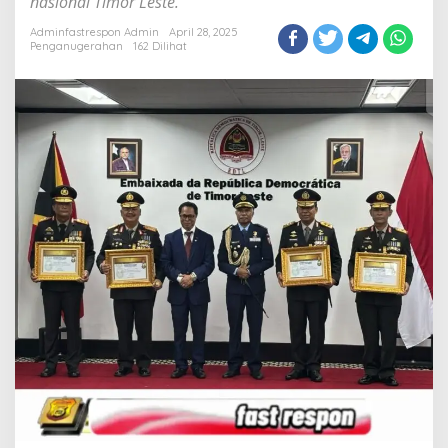
nasional Timor Leste.
Leste
Adminfastrespon Admin
April 28, 2025
Penganugerahan
162 Dilihat