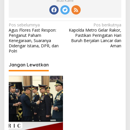
Ikuti Kami
Navigasi
Pos sebelumnya
Pos berikutnya
Agus Flores Fast Respon:
Kapolda Metro Gelar Rakor,
pos
Penganut Paham
Pastikan Peringatan Hari
Kenegaraan, Suaranya
Buruh Berjalan Lancar dan
Didengar Istana, DPR, dan
Aman
Polri
Jangan Lewatkan