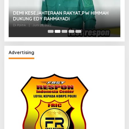
M
DEMI KESEJAHTERAAN RAKYAT,PW HIMMAH
M
DUKUNG EDY RAHMAYADI
Di 
Di Politik
|
Juni 28, 2022
Advertising