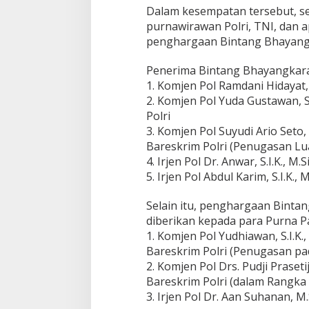
Dalam kesempatan tersebut, sej
purnawirawan Polri, TNI, dan a
penghargaan Bintang Bhayang
Penerima Bintang Bhayangkara 
1. Komjen Pol Ramdani Hidayat,
2. Komjen Pol Yuda Gustawan, S.
Polri
3. Komjen Pol Suyudi Ario Seto, S.
Bareskrim Polri (Penugasan Lu
4. Irjen Pol Dr. Anwar, S.I.K., M
5. Irjen Pol Abdul Karim, S.I.K.,
Selain itu, penghargaan Binta
diberikan kepada para Purna Pat
1. Komjen Pol Yudhiawan, S.I.K., 
Bareskrim Polri (Penugasan p
2. Komjen Pol Drs. Pudji Praseti
Bareskrim Polri (dalam Rangka
3. Irjen Pol Dr. Aan Suhanan, M.