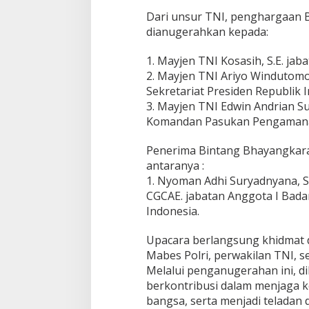
Dari unsur TNI, penghargaan 
dianugerahkan kepada:
1. Mayjen TNI Kosasih, S.E. jab
2. Mayjen TNI Ariyo Windutomo,
Sekretariat Presiden Republik 
3. Mayjen TNI Edwin Andrian Sum
Komandan Pasukan Pengamanan
Penerima Bintang Bhayangkara 
antaranya :
1. Nyoman Adhi Suryadnyana, S.E.
CGCAE. jabatan Anggota I Bad
Indonesia.
Upacara berlangsung khidmat d
Mabes Polri, perwakilan TNI, 
Melalui penganugerahan ini, d
berkontribusi dalam menjaga k
bangsa, serta menjadi teladan