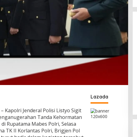
Lazada
Kapolri Jenderal Polisi Listyo Sigit
enganugerahan Tanda Kehormatan
di Rupatama Mabes Polri, Selasa
a TK II Korlantas Polri, Brigjen Pol