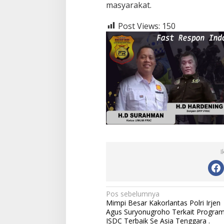
masyarakat.
Post Views:
150
I
Navigasi
Pos sebelumnya
Mimpi Besar Kakorlantas Polri Irjen
pos
Agus Suryonugroho Terkait Progra
ISDC Terbaik Se Asia Tenggara .