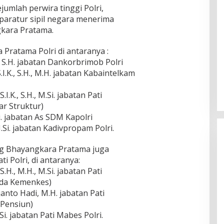
umlah perwira tinggi Polri,
paratur sipil negara menerima
kara Pratama.
Pratama Polri di antaranya :
 S.H. jabatan Dankorbrimob Polri
Ingklut Penjelasan Agus Flores
Soal Kinerja Polri Di Hari
I.K., S.H., M.H. jabatan Kabaintelkam
Bhayangkara ke 76
Di Politik, Polri
|
Juli 2, 2022
I.K., S.H., M.Si. jabatan Pati
ar Struktur)
.Si. jabatan As SDM Kapolri
 M.Si. jabatan Kadivpropam Polri.
ng Bhayangkara Pratama juga
i Polri, di antaranya:
S.H., M.H., M.Si. jabatan Pati
ada Kemenkes)
janto Hadi, M.H. jabatan Pati
 Pensiun)
Si. jabatan Pati Mabes Polri.