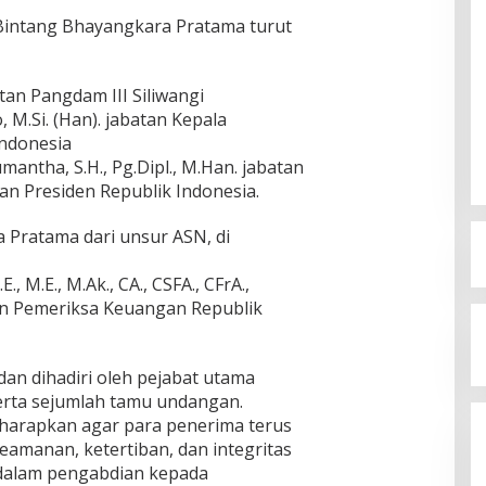
Bintang Bhayangkara Pratama turut
atan Pangdam III Siliwangi
 M.Si. (Han). jabatan Kepala
Indonesia
antha, S.H., Pg.Dipl., M.Han. jabatan
 Presiden Republik Indonesia.
Pratama dari unsur ASN, di
, M.E., M.Ak., CA., CSFA., CFrA.,
an Pemeriksa Keuangan Republik
an dihadiri oleh pejabat utama
serta sejumlah tamu undangan.
iharapkan agar para penerima terus
eamanan, ketertiban, dan integritas
 dalam pengabdian kepada