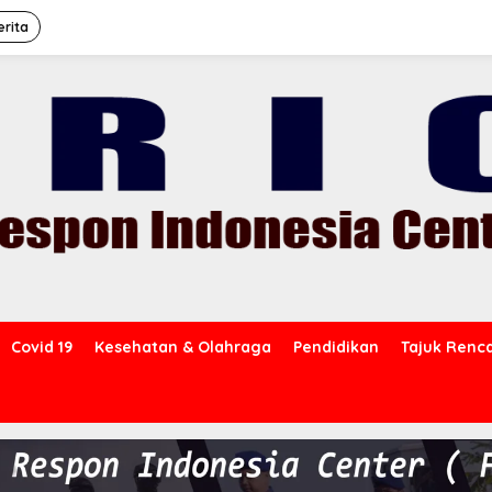
erita
Covid 19
Kesehatan & Olahraga
Pendidikan
Tajuk Renc