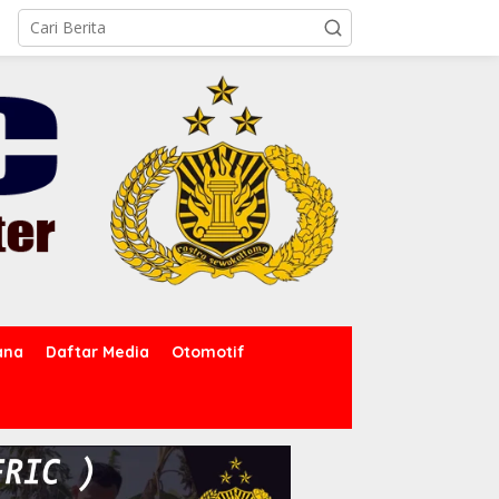
ana
Daftar Media
Otomotif