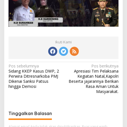
Ikuti Kami
Navigasi
Pos sebelumnya
Pos berikutnya
Sidang KKEP Kasus DWP, 2
Apresiasi Tim Pelaksana
pos
Perwira Ditresnarkoba PMJ
Kegiatan Natal,Kapolri
Dikenai Sanksi Patsus
Beserta jajarannya Berikan
hingga Demosi
Rasa Aman Untuk
Masyarakat.
Tinggalkan Balasan
Alamat email Anda tidak akan dipublikasikan.
Ruas yang wajib