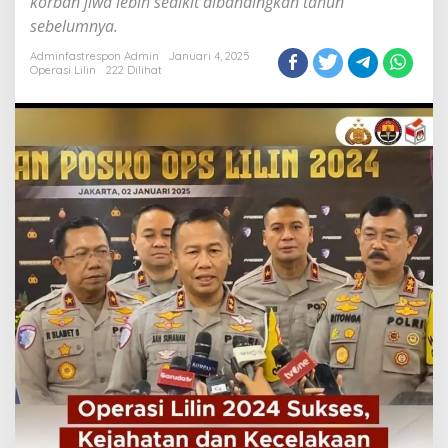
korban jiwa lebih sedikit dibandingkan tahun
Lilin
sebelumnya.
2024
Sukses.
Adminfastrespon Admin
Januari 4, 2025
Operasi Lilin
222 Dilihat