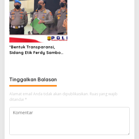
*Bentuk Transparansi,
Sidang Etik Ferdy Sambo
Dihadiri Langsung
Kompolnas*
Tinggalkan Balasan
Alamat email Anda tidak akan dipublikasikan.
Ruas yang wajib
ditandai
*