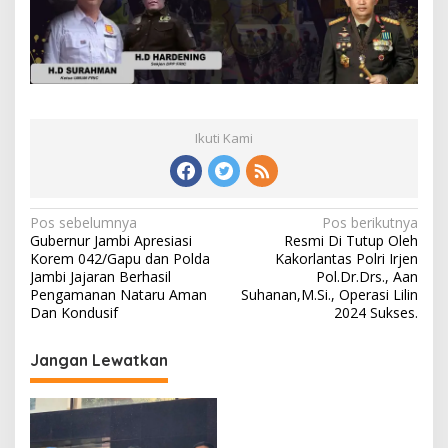
Ikuti Kami
Navigasi
Pos sebelumnya
Pos berikutnya
Gubernur Jambi Apresiasi
Resmi Di Tutup Oleh
pos
Korem 042/Gapu dan Polda
Kakorlantas Polri Irjen
Jambi Jajaran Berhasil
Pol.Dr.Drs., Aan
Pengamanan Nataru Aman
Suhanan,M.Si., Operasi Lilin
Dan Kondusif
2024 Sukses.
Jangan Lewatkan