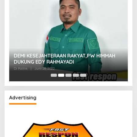
M
DEMI KESEJAHTERAAN RAKYAT,PW HIMMAH
M
DUKUNG EDY RAHMAYADI
Di 
Di Politik
|
Juni 28, 2022
Advertising