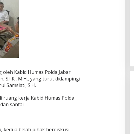
Ingklut Penjelasan Agus Flores
Soal Kinerja Polri Di Hari
Bhayangkara ke 76
Di Politik, Polri
|
Juli 2, 2022
oleh Kabid Humas Polda Jabar
S.I.K., M.H., yang turut didampingi
 Samsiati, S.H.
i ruang kerja Kabid Humas Polda
dan santai.
, kedua belah pihak berdiskusi