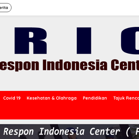
erita
Covid 19
Kesehatan & Olahraga
Pendidikan
Tajuk Renc