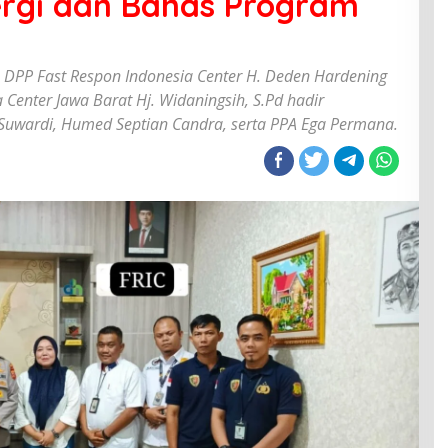
ergi dan Bahas Program
n DPP Fast Respon Indonesia Center H. Deden Hardening
Center Jawa Barat Hj. Widaningsih, S.Pd hadir
Suwardi, Humed Septian Candra, serta PPA Ega Permana.