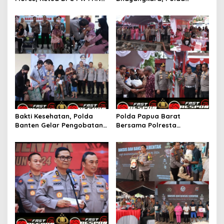
Banyuwangi, Agus Samiaji:
Sumsel Tanam 57.489 Bibit
Siap Sukseskan Gebyar
Pohon dan Tebar 2000 Bibit
Sholawat Sambut HUT
Ikan Nila.
Bhayangkara -78 Thn di
Pantai Marina Boom
Bakti Kesehatan, Polda
Polda Papua Barat
Banten Gelar Pengobatan
Bersama Polresta
Gratis Untuk Warga Kurang
Manokwari Gelar Bakti
Mampu
Sosial, Bhakti Kesehatan
dan Renovasi Paud di
Fanindi Manokwari