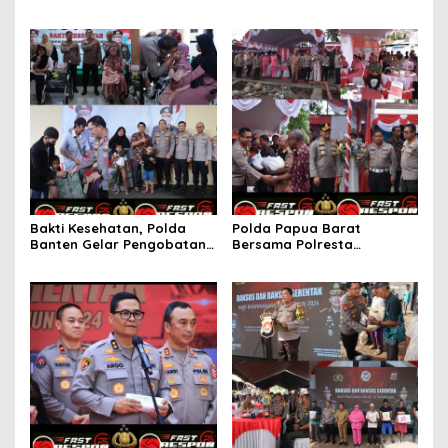
Banyuwangi, Agus Samiaji:
Sumsel Tanam 57.489 Bibit
Siap Sukseskan Gebyar
Pohon dan Tebar 2000 Bibit
Sholawat Sambut HUT
Ikan Nila.
Bhayangkara -78 Thn di
Pantai Marina Boom
Bakti Kesehatan, Polda
Polda Papua Barat
Banten Gelar Pengobatan
Bersama Polresta
Gratis Untuk Warga Kurang
Manokwari Gelar Bakti
Mampu
Sosial, Bhakti Kesehatan
dan Renovasi Paud di
Fanindi Manokwari