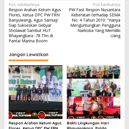
Navigasi
Pos sebelumnya
Pos berikutnya
Respon Arahan Ketum Agus
PW Fast Respon Nusantara
pos
Flores, Ketua DPC PW FRN
Keberatan terhadap SEMA
Banyuwangi, Agus Samiaji:
No. 4 Tahun 2010: “Hanya
Siap Sukseskan Gebyar
Menguntungkan Pengguna
Sholawat Sambut HUT
Narkoba Yang Memiliki
Bhayangkara -78 Thn di
Uang
Pantai Marina Boom
Jangan Lewatkan
Respon Arahan Ketum Agus
Bakti Lingkungan Hari
Flores, Ketua DPC PW FRN
Bhayangkara, Polda