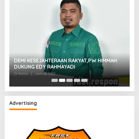
M
DEMI KESEJAHTERAAN RAKYAT,PW HIMMAH
M
DUKUNG EDY RAHMAYADI
Di 
Di Politik
|
Juni 28, 2022
Advertising