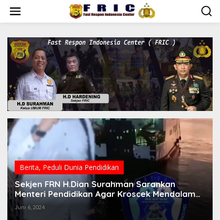
Lewati
ke
konten
Berita
,
Peduli Dunia Pendidikan
Sekjen FRN H.Dian Surahman Sarankan
Menteri Pendidikan Agar Kroscek Mendalam
Sampai Ke Penerima Manfaat
Juni 6, 2024