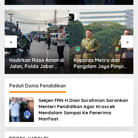
«
»
Hadirkan Rasa Aman di
Kapolda Metro dan
Jalan, Polda Jabar
Pangdam Jaya Pimpin
Terjunkan Personel
Apel Kebangsaan Jaga
Serentak di Titik Titik
Jakarta Untuk
Rawan
Indonesia.
Peduli Dunia Pendidikan
Sekjen FRN H.Dian Surahman Sarankan
Menteri Pendidikan Agar Kroscek
Mendalam Sampai Ke Penerima
Manfaat