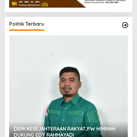
Politik Terbaru
M
DEMI KESEJAHTERAAN RAKYAT,PW HIMMAH
M
DUKUNG EDY RAHMAYADI