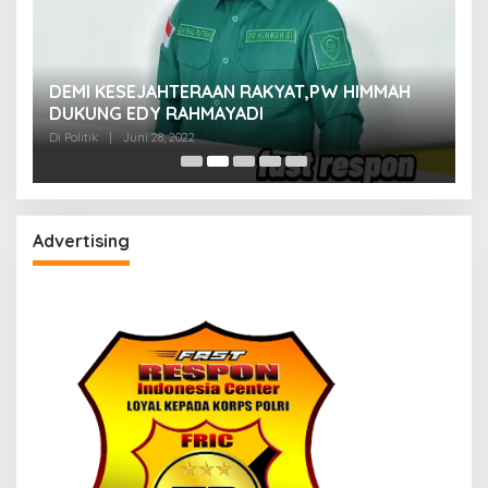
M
DEMI KESEJAHTERAAN RAKYAT,PW HIMMAH
M
DUKUNG EDY RAHMAYADI
Di 
Di Politik
|
Juni 28, 2022
Advertising