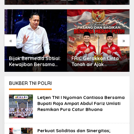
«
»
Bijak Bermedia Sosial:
FRIC Gerakkan Cinta
Kewajiban Bersama
Tanah air Ajak
Demi Keselamatan Diri
Anggota Bersama
dan Keluarga.
Unsur TNI-Polri Pasang
dan Bagikan Bendera
BUKBER TNI POLRI
Merah Putih Kepada
Warga.
Letjen TNI I Nyoman Cantiasa Bersama
Bupati Raja Ampat Abdul Fariz Umlati
Resmikan Pura Catur Bhuana
Perkuat Soliditas dan Sinergitas;