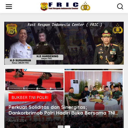
Lewati
ke
konten
BUKBER TNI POLRI
Perkuat Soliditas dan Sinergitas;
Dankorbrimob Polri Hadiri Buka Bersama TNI-
Polri.
April 3, 2024