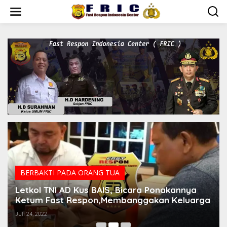
Lewati
ke
konten
BERBAKTI PADA ORANG TUA
Letkol TNI AD Kus BAIS, Bicara Ponakannya
Ketum Fast Respon,Membanggakan Keluarga
Juli 24, 2022