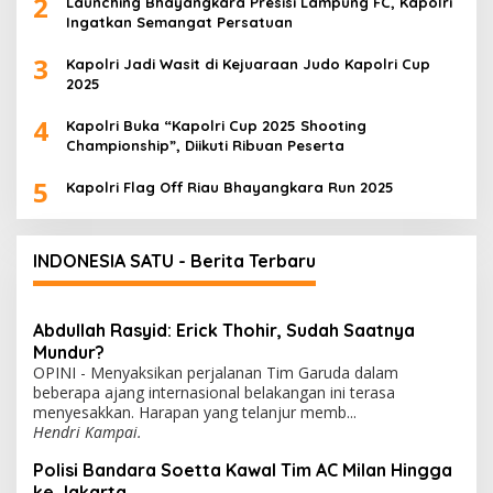
2
Launching Bhayangkara Presisi Lampung FC, Kapolri
Ingatkan Semangat Persatuan
3
Kapolri Jadi Wasit di Kejuaraan Judo Kapolri Cup
2025
4
Kapolri Buka “Kapolri Cup 2025 Shooting
Championship”, Diikuti Ribuan Peserta
5
Kapolri Flag Off Riau Bhayangkara Run 2025
INDONESIA SATU - Berita Terbaru
Abdullah Rasyid: Erick Thohir, Sudah Saatnya
Mundur?
OPINI - Menyaksikan perjalanan Tim Garuda dalam
beberapa ajang internasional belakangan ini terasa
menyesakkan. Harapan yang telanjur memb...
Hendri Kampai.
Polisi Bandara Soetta Kawal Tim AC Milan Hingga
ke Jakarta