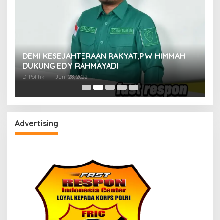
M
DEMI KESEJAHTERAAN RAKYAT,PW HIMMAH
M
DUKUNG EDY RAHMAYADI
Di 
Di Politik
|
Juni 28, 2022
Advertising