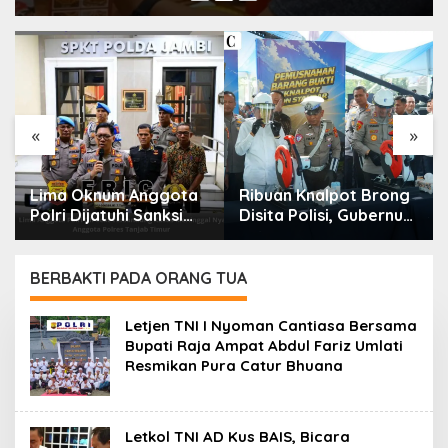
«
»
Lima Oknum Anggota
Ribuan Knalpot Brong
Polri Dijatuhi Sanksi
Disita Polisi, Gubernur
PTDH, Polda Jambi
Jabar Kang Dedi Bakal
Tegaskan Komitmen
Berikan Kompensasi
Penegakan Kode Etik
Knalpot Standar
BERBAKTI PADA ORANG TUA
Secara Tegas dan
Transparan
Letjen TNI I Nyoman Cantiasa Bersama
Bupati Raja Ampat Abdul Fariz Umlati
Resmikan Pura Catur Bhuana
Letkol TNI AD Kus BAIS, Bicara