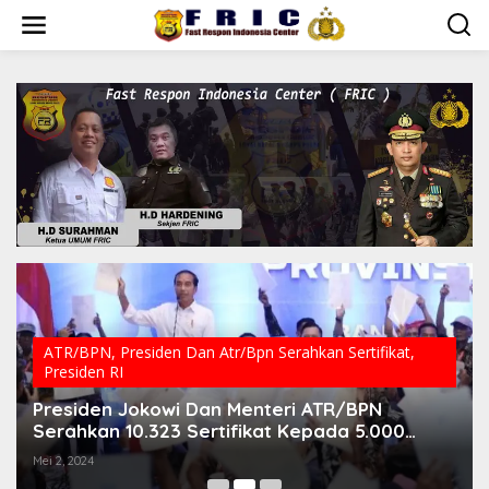
Lewati
ke
konten
ATR/BPN
,
Presiden Dan Atr/Bpn Serahkan Sertifikat
,
Presiden RI
Presiden Jokowi Dan Menteri ATR/BPN
Serahkan 10.323 Sertifikat Kepada 5.000
Penerima Di Banyuwangi Jawa Timur.
Mei 2, 2024