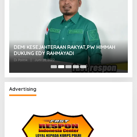
M
DEMI KESEJAHTERAAN RAKYAT,PW HIMMAH
M
DUKUNG EDY RAHMAYADI
Di 
Di Politik
|
Juni 28, 2022
Advertising