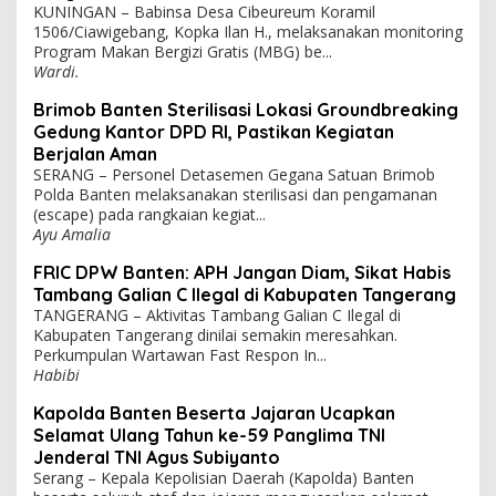
KUNINGAN – Babinsa Desa Cibeureum Koramil
1506/Ciawigebang, Kopka Ilan H., melaksanakan monitoring
Program Makan Bergizi Gratis (MBG) be...
Wardi.
Brimob Banten Sterilisasi Lokasi Groundbreaking
Gedung Kantor DPD RI, Pastikan Kegiatan
Berjalan Aman
SERANG – Personel Detasemen Gegana Satuan Brimob
Polda Banten melaksanakan sterilisasi dan pengamanan
(escape) pada rangkaian kegiat...
Ayu Amalia
FRIC DPW Banten: APH Jangan Diam, Sikat Habis
Tambang Galian C Ilegal di Kabupaten Tangerang
TANGERANG – Aktivitas Tambang Galian C Ilegal di
Kabupaten Tangerang dinilai semakin meresahkan.
Perkumpulan Wartawan Fast Respon In...
Habibi
Kapolda Banten Beserta Jajaran Ucapkan
Selamat Ulang Tahun ke-59 Panglima TNI
Jenderal TNI Agus Subiyanto
Serang – Kepala Kepolisian Daerah (Kapolda) Banten