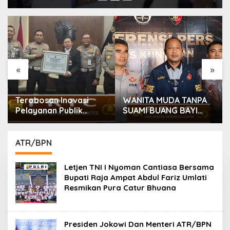
«
»
Terobosan Inovasi
WANITA MUDA TANPA
Pelayanan Publik
SUAMI BUANG BAYI
Modern, Korlantas
USAI MELAHIRKAN
Polri Raih
Penghargaan Presisi
ATR/BPN
Berkat SIM Digital dan
e-BPKB
Letjen TNI I Nyoman Cantiasa Bersama
Bupati Raja Ampat Abdul Fariz Umlati
Resmikan Pura Catur Bhuana
Presiden Jokowi Dan Menteri ATR/BPN