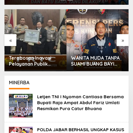
«
»
Terobosan Inovasi
WANITA MUDA TANPA
Pelayanan Publik
SUAMI BUANG BAYI
Modern, Korlantas
USAI MELAHIRKAN
Polri Raih
Penghargaan Presisi
MINERBA
Berkat SIM Digital dan
e-BPKB
Letjen TNI I Nyoman Cantiasa Bersama
Bupati Raja Ampat Abdul Fariz Umlati
Resmikan Pura Catur Bhuana
POLDA JABAR BERHASIL UNGKAP KASUS