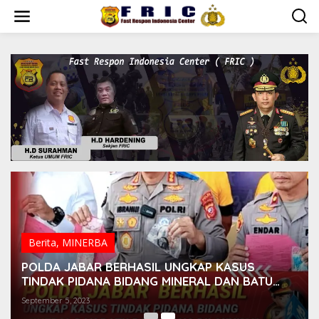
Lewati
ke
konten
Berita
,
MINERBA
POLDA JABAR BERHASIL UNGKAP KASUS
TINDAK PIDANA BIDANG MINERAL DAN BATU
BARA YANG DILAKUKAN TANPA IZIN
September 5, 2023