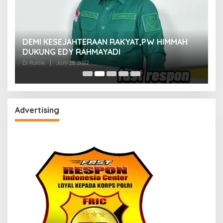
M
DEMI KESEJAHTERAAN RAKYAT,PW HIMMAH
M
DUKUNG EDY RAHMAYADI
Di 
Di Politik
|
Juni 28, 2022
Advertising